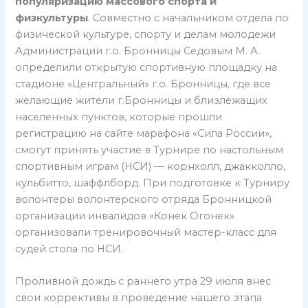
популяризацию массового спорта и
физкультуры
. Совместно с начальником отдела по
физической культуре, спорту и делам молодежи
Администрации г.о. Бронницы Седовым М. А.
определили открытую спортивную площадку на
стадионе «Центральный» г.о. Бронницы, где все
желающие жители г.Бронницы и близлежащих
населенных пунктов, которые прошли
регистрацию на сайте марафона «Сила России»,
смогут принять участие в Турнире по настольным
спортивным играм (НСИ) — корнхолл, джакколло,
кульбитто, шаффлборд. При подготовке к Турниру
волонтеры волонтерского отряда Бронницкой
организации инвалидов «Конек Огонек»
организовали тренировочный мастер-класс для
судей стола по НСИ.
Проливной дождь с раннего утра 29 июля внес
свои коррективы в проведение нашего этапа